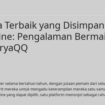
 Terbaik yang Disimpan
ine: Pengalaman Berma
uryaQQ
ler selama bertahun-tahun, dengan jutaan pemain dari sel
orit mereka untuk mengadu keterampilan mereka satu sam
ine yang dapat dipilih, satu platform menonjol sebagai rah