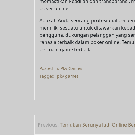
memastikan keadilan dan transparansi, 
poker online.
Apakah Anda seorang profesional berpen
memiliki sesuatu untuk ditawarkan kep
pengguna, dukungan pelanggan yang san
rahasia terbaik dalam poker online. Tem
bermain game terbaik.
Posted in:
Pkv Games
Tagged:
pkv games
Post
Previous:
Temukan Serunya Judi Online B
navigation