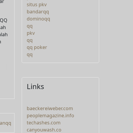
ar
situs pkv
bandarqq
dominoqq
yaQQ
qq
mah
pkv
alah
qq
n
qq poker
qq
Links
baeckereiweber.com
peoplemagazine.info
techashes.com
sanqq
canyouwash.co