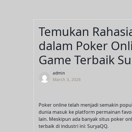
Temukan Rahasia
dalam Poker Onl
Game Terbaik S
admin
March 3, 2026
Poker online telah menjadi semakin popu
dunia masuk ke platform permainan fav
lain. Meskipun ada banyak situs poker onl
terbaik di industri ini: SuryaQQ.