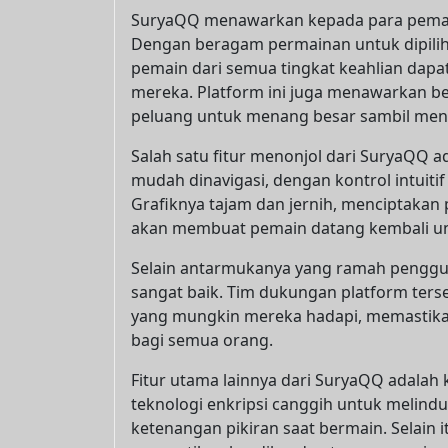
SuryaQQ menawarkan kepada para pemain
Dengan beragam permainan untuk dipilih
pemain dari semua tingkat keahlian dap
mereka. Platform ini juga menawarkan 
peluang untuk menang besar sambil men
Salah satu fitur menonjol dari SuryaQQ 
mudah dinavigasi, dengan kontrol intui
Grafiknya tajam dan jernih, menciptaka
akan membuat pemain datang kembali unt
Selain antarmukanya yang ramah pengg
sangat baik. Tim dukungan platform ter
yang mungkin mereka hadapi, memastik
bagi semua orang.
Fitur utama lainnya dari SuryaQQ adala
teknologi enkripsi canggih untuk melin
ketenangan pikiran saat bermain. Selain