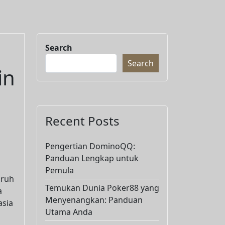
Search
Search
in
Recent Posts
Pengertian DominoQQ:
Panduan Lengkap untuk
Pemula
uruh
Temukan Dunia Poker88 yang
a
Menyenangkan: Panduan
asia
Utama Anda