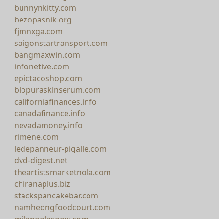
bunnynkitty.com
bezopasnik.org
fjmnxga.com
saigonstartransport.com
bangmaxwin.com
infonetive.com
epictacoshop.com
biopuraskinserum.com
californiafinances.info
canadafinance.info
nevadamoney.info
rimene.com
ledepanneur-pigalle.com
dvd-digest.net
theartistsmarketnola.com
chiranaplus.biz
stackspancakebar.com
namheongfoodcourt.com
milanoglasgow.com