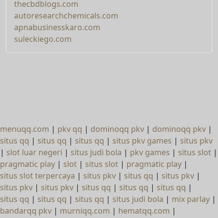
thecbdblogs.com
autoresearchchemicals.com
apnabusinesskaro.com
suleckiego.com
menuqq.com
|
pkv qq
|
dominoqq pkv
|
dominoqq pkv
|
situs qq
|
situs qq
|
situs qq
|
situs pkv games
|
situs pkv
|
slot luar negeri
|
situs judi bola
|
pkv games
|
situs slot
|
pragmatic play
|
slot
|
situs slot
|
pragmatic play
|
situs slot terpercaya
|
situs pkv
|
situs qq
|
situs pkv
|
situs pkv
|
situs pkv
|
situs qq
|
situs qq
|
situs qq
|
situs qq
|
situs qq
|
situs qq
|
situs judi bola
|
mix parlay
|
bandarqq pkv
|
murniqq.com
|
hematqq.com
|