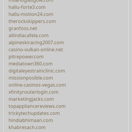
hallu-forte3.com
hallu-motion24.com
therockskippers.com
granfoss.net
allindiacafela.com
alpineskiracing2007.com
casino-vulkan-online.net
pitrepower.com
mediatown360.com
digitaleyestrainclinic.com
missionposible.com
online-casinos-vegas.com
xfinityrouterlogin.com
marketingjacks.com
topappliancereviews.com
trickytechupdates.com
hindiabhimaan.com
khabresach.com