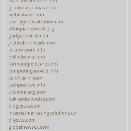
mainstreamzone.com
growmarijuanas.com
webnshare.com
overlygeneralization.com
ethiopianetwork.org
gadgetsmesh.com
justicefornevada.com
leisuretours.info
hellotbsbro.com
farmandpetscare.com
computingservice.info
caiofracini.com
techpositive.info
unseonrang.com
pak-urdu-poetry.com
blogcetra.com
internetmarketingsolutions.co
ollystvs.com
globalnewscx.com