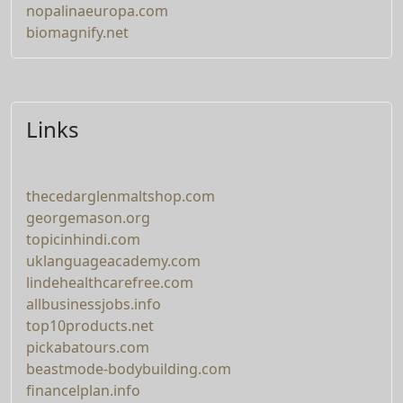
nopalinaeuropa.com
biomagnify.net
Links
thecedarglenmaltshop.com
georgemason.org
topicinhindi.com
uklanguageacademy.com
lindehealthcarefree.com
allbusinessjobs.info
top10products.net
pickabatours.com
beastmode-bodybuilding.com
financelplan.info