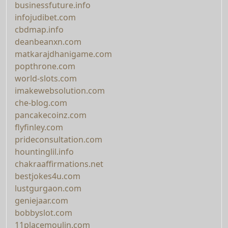
businessfuture.info
infojudibet.com
cbdmap.info
deanbeanxn.com
matkarajdhanigame.com
popthrone.com
world-slots.com
imakewebsolution.com
che-blog.com
pancakecoinz.com
flyfinley.com
prideconsultation.com
hountinglil.info
chakraaffirmations.net
bestjokes4u.com
lustgurgaon.com
geniejaar.com
bobbyslot.com
11placemoulin.com