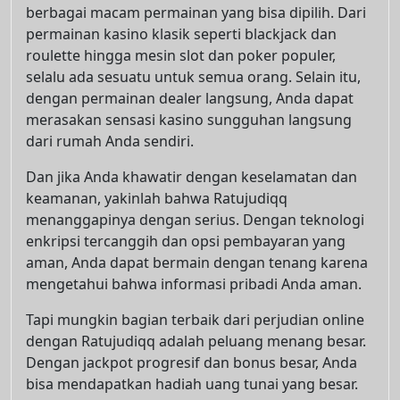
berbagai macam permainan yang bisa dipilih. Dari
permainan kasino klasik seperti blackjack dan
roulette hingga mesin slot dan poker populer,
selalu ada sesuatu untuk semua orang. Selain itu,
dengan permainan dealer langsung, Anda dapat
merasakan sensasi kasino sungguhan langsung
dari rumah Anda sendiri.
Dan jika Anda khawatir dengan keselamatan dan
keamanan, yakinlah bahwa Ratujudiqq
menanggapinya dengan serius. Dengan teknologi
enkripsi tercanggih dan opsi pembayaran yang
aman, Anda dapat bermain dengan tenang karena
mengetahui bahwa informasi pribadi Anda aman.
Tapi mungkin bagian terbaik dari perjudian online
dengan Ratujudiqq adalah peluang menang besar.
Dengan jackpot progresif dan bonus besar, Anda
bisa mendapatkan hadiah uang tunai yang besar.