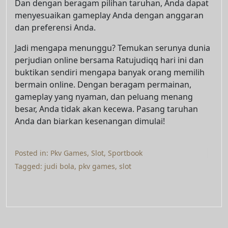
Dan dengan beragam pilihan taruhan, Anda dapat
menyesuaikan gameplay Anda dengan anggaran
dan preferensi Anda.
Jadi mengapa menunggu? Temukan serunya dunia
perjudian online bersama Ratujudiqq hari ini dan
buktikan sendiri mengapa banyak orang memilih
bermain online. Dengan beragam permainan,
gameplay yang nyaman, dan peluang menang
besar, Anda tidak akan kecewa. Pasang taruhan
Anda dan biarkan kesenangan dimulai!
Posted in:
Pkv Games
,
Slot
,
Sportbook
Tagged:
judi bola
,
pkv games
,
slot