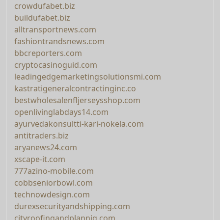
crowdufabet.biz
buildufabet.biz
alltransportnews.com
fashiontrandsnews.com
bbcreporters.com
cryptocasinoguid.com
leadingedgemarketingsolutionsmi.com
kastratigeneralcontractinginc.co
bestwholesalenfljerseysshop.com
openlivinglabdays14.com
ayurvedakonsultti-kari-nokela.com
antitraders.biz
aryanews24.com
xscape-it.com
777azino-mobile.com
cobbseniorbowl.com
technowdesign.com
durexsecurityandshipping.com
cityroofingandplannig.com