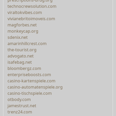
technocrewsolution.com
viraltokvibes.com
vivianebritoimoveis.com
magforbes.net
monkeycap.org
sdenix.net
amarinhillcrest.com
the-tourist.org
advogato.net
isafebag.net
bloombergz.com
enterpriseboosts.com
casino-kartenspiele.com
casino-automatenspiele.org
casino-tischspiele.com
otbody.com
jamestrust.net
trenz24.com