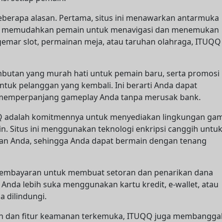
eberapa alasan. Pertama, situs ini menawarkan antarmuka
g memudahkan pemain untuk menavigasi dan menemukan
emar slot, permainan meja, atau taruhan olahraga, ITUQQ
butan yang murah hati untuk pemain baru, serta promosi
untuk pelanggan yang kembali. Ini berarti Anda dapat
emperpanjang gameplay Anda tanpa merusak bank.
UQQ adalah komitmennya untuk menyediakan lingkungan ga
 Situs ini menggunakan teknologi enkripsi canggih untu
gan Anda, sehingga Anda dapat bermain dengan tenang
pembayaran untuk membuat setoran dan penarikan dana
da lebih suka menggunakan kartu kredit, e-wallet, atau
 dilindungi.
an dan fitur keamanan terkemuka, ITUQQ juga membangg