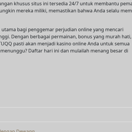
ungan khusus situs ini tersedia 24/7 untuk membantu pem
ngkin mereka miliki, memastikan bahwa Anda selalu memi
n utama bagi penggemar perjudian online yang mencari
nggi. Dengan berbagai permainan, bonus yang murah hati,
UQQ pasti akan menjadi kasino online Anda untuk semua
menunggu? Daftar hari ini dan mulailah menang besar di
 dengan Dewaqq