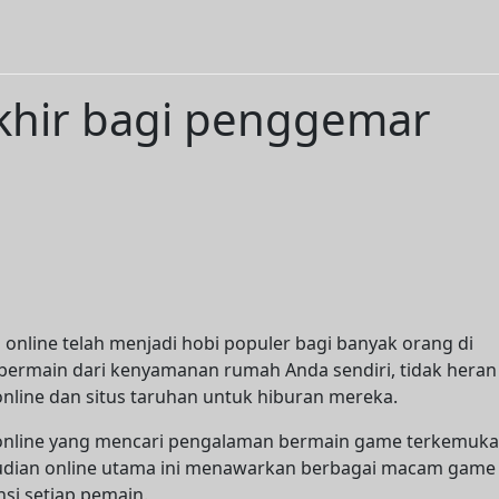
khir bagi penggemar
 online telah menjadi hobi populer bagi banyak orang di
ermain dari kenyamanan rumah Anda sendiri, tidak heran 
online dan situs taruhan untuk hiburan mereka.
 online yang mencari pengalaman bermain game terkemuka
perjudian online utama ini menawarkan berbagai macam game
si setiap pemain.