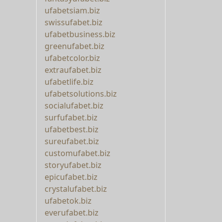
ufabetsiam.biz
swissufabet.biz
ufabetbusiness.biz
greenufabet.biz
ufabetcolor.biz
extraufabet.biz
ufabetlife.biz
ufabetsolutions.biz
socialufabet.biz
surfufabet.biz
ufabetbest.biz
sureufabet.biz
customufabet.biz
storyufabet.biz
epicufabet.biz
crystalufabet.biz
ufabetok.biz
everufabet.biz