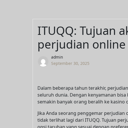
ITUQQ: Tujuan a
perjudian online
admin
September 30, 2025
Dalam beberapa tahun terakhir, perjudian
seluruh dunia. Dengan kenyamanan bisa b
semakin banyak orang beralih ke kasino 
Jika Anda seorang penggemar perjudian
tidak terlihat lagi dari ITUQQ. Tujuan 
opsi taruhan yang sesuai dengan preferen