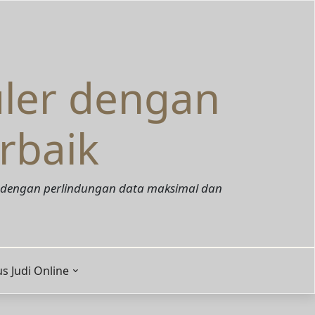
uler dengan
rbaik
er dengan perlindungan data maksimal dan
us Judi Online