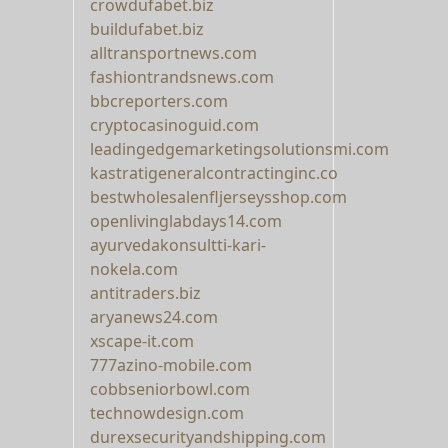
crowdufabet.biz
buildufabet.biz
alltransportnews.com
fashiontrandsnews.com
bbcreporters.com
cryptocasinoguid.com
leadingedgemarketingsolutionsmi.com
kastratigeneralcontractinginc.co
bestwholesalenfljerseysshop.com
openlivinglabdays14.com
ayurvedakonsultti-kari-
nokela.com
antitraders.biz
aryanews24.com
xscape-it.com
777azino-mobile.com
cobbseniorbowl.com
technowdesign.com
durexsecurityandshipping.com