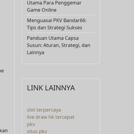
Utama Para Penggemar
Game Online
Menguasai PKV Bandar66:
Tips dan Strategi Sukses
Panduan Utama Capsa
Susun: Aturan, Strategi, dan
Lainnya
me
k
LINK LAINNYA
slot terpercaya
live draw hk tercepat
pkv
akan
situs pkv