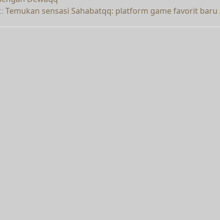
:
Temukan sensasi Sahabatqq: platform game favorit baru