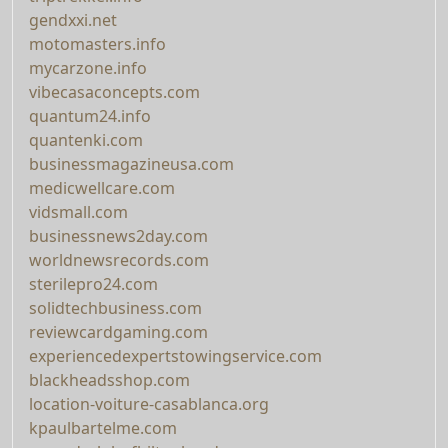
gendxxi.net
motomasters.info
mycarzone.info
vibecasaconcepts.com
quantum24.info
quantenki.com
businessmagazineusa.com
medicwellcare.com
vidsmall.com
businessnews2day.com
worldnewsrecords.com
sterilepro24.com
solidtechbusiness.com
reviewcardgaming.com
experiencedexpertstowingservice.com
blackheadsshop.com
location-voiture-casablanca.org
kpaulbartelme.com