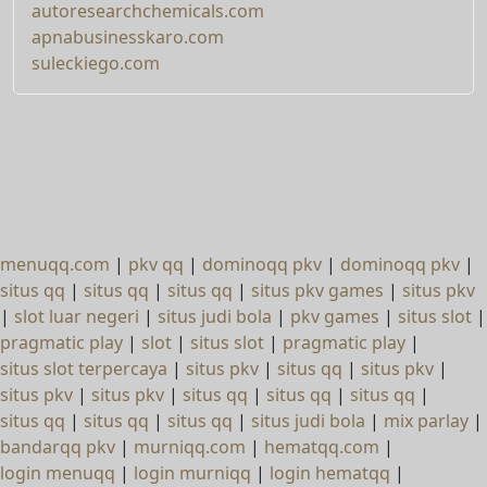
autoresearchchemicals.com
apnabusinesskaro.com
suleckiego.com
menuqq.com
|
pkv qq
|
dominoqq pkv
|
dominoqq pkv
|
situs qq
|
situs qq
|
situs qq
|
situs pkv games
|
situs pkv
|
slot luar negeri
|
situs judi bola
|
pkv games
|
situs slot
|
pragmatic play
|
slot
|
situs slot
|
pragmatic play
|
situs slot terpercaya
|
situs pkv
|
situs qq
|
situs pkv
|
situs pkv
|
situs pkv
|
situs qq
|
situs qq
|
situs qq
|
situs qq
|
situs qq
|
situs qq
|
situs judi bola
|
mix parlay
|
bandarqq pkv
|
murniqq.com
|
hematqq.com
|
login menuqq
|
login murniqq
|
login hematqq
|