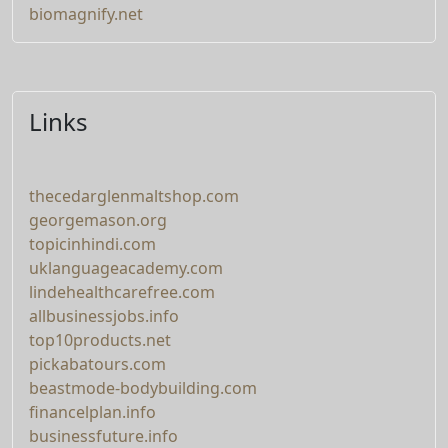
biomagnify.net
Links
thecedarglenmaltshop.com
georgemason.org
topicinhindi.com
uklanguageacademy.com
lindehealthcarefree.com
allbusinessjobs.info
top10products.net
pickabatours.com
beastmode-bodybuilding.com
financelplan.info
businessfuture.info