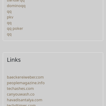
dominoqq
qq
pkv
qq
qq poker
qq
Links
baeckereiweber.com
peoplemagazine.info
techashes.com
canyouwash.co
havadisantalya.com
techdtimes.com