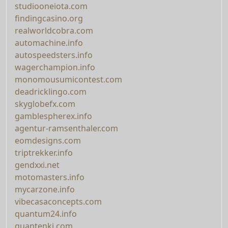
studiooneiota.com
findingcasino.org
realworldcobra.com
automachine.info
autospeedsters.info
wagerchampion.info
monomousumicontest.com
deadricklingo.com
skyglobefx.com
gamblespherex.info
agentur-ramsenthaler.com
eomdesigns.com
triptrekker.info
gendxxi.net
motomasters.info
mycarzone.info
vibecasaconcepts.com
quantum24.info
quantenki.com