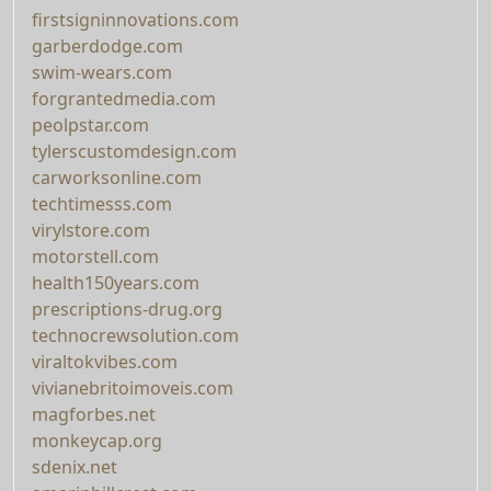
firstsigninnovations.com
garberdodge.com
swim-wears.com
forgrantedmedia.com
peolpstar.com
tylerscustomdesign.com
carworksonline.com
techtimesss.com
virylstore.com
motorstell.com
health150years.com
prescriptions-drug.org
technocrewsolution.com
viraltokvibes.com
vivianebritoimoveis.com
magforbes.net
monkeycap.org
sdenix.net