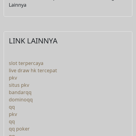
Lainnya
LINK LAINNYA
slot terpercaya
live draw hk tercepat
pkv
situs pkv
bandarqq
dominoqq
qq
pkv
qq
qq poker
qq