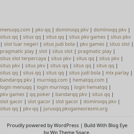
menuqq.com
|
pkv qq
|
dominoqq pkv
|
dominoqq pkv
|
situs qq
|
situs qq
|
situs qq
|
situs pkv games
|
situs pkv
|
slot luar negeri
|
situs judi bola
|
pkv games
|
situs slot
|
pragmatic play
|
slot
|
situs slot
|
pragmatic play
|
situs slot terpercaya
|
situs pkv
|
situs qq
|
situs pkv
|
situs pkv
|
situs pkv
|
situs qq
|
situs qq
|
situs qq
|
situs qq
|
situs qq
|
situs qq
|
situs judi bola
|
mix parlay
|
bandarqq pkv
|
murniqq.com
|
hematqq.com
|
login menuqq
|
login murniqq
|
login hematqq
|
pkv games
|
qq poker
|
bandarqq pkv
|
situs qq
|
slot gacor
|
slot gacor
|
slot gacor
|
dominoqq pkv
|
situs qq
|
pkv qq
|
jurusqq.pkvgamesresmi.org
Proudly powered by WordPress
|
Build With
Blog Eye
by Wp Theme Space.