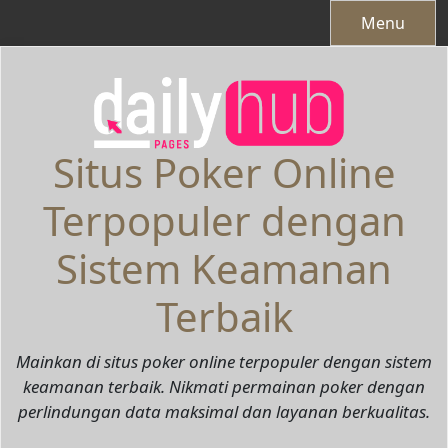
Skip
Menu
to
content
Situs Poker Online
Terpopuler dengan
Sistem Keamanan
Terbaik
Mainkan di situs poker online terpopuler dengan sistem
keamanan terbaik. Nikmati permainan poker dengan
perlindungan data maksimal dan layanan berkualitas.