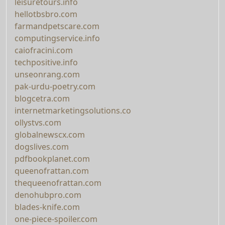
leisuretours.info
hellotbsbro.com
farmandpetscare.com
computingservice.info
caiofracini.com
techpositive.info
unseonrang.com
pak-urdu-poetry.com
blogcetra.com
internetmarketingsolutions.co
ollystvs.com
globalnewscx.com
dogslives.com
pdfbookplanet.com
queenofrattan.com
thequeenofrattan.com
denohubpro.com
blades-knife.com
one-piece-spoiler.com