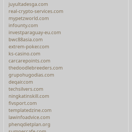
juyultadesga.com
real-crypto-services.com
mypetzworld.com
infounty.com
investparaguay-eu.com
bwc88asia.com
extrem-poker.com
ks-casino.com
carcarepoints.com
thedoodlebreeders.com
grupohugodias.com
deqair.com
techsilvers.com
ningkatinskill.com
fivsport.com
templatedzine.com
lawinfoadvice.com
phenqdietplan.org
sumnercafe.com