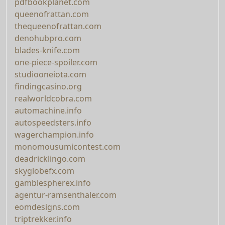
pdfbookplanet.com
queenofrattan.com
thequeenofrattan.com
denohubpro.com
blades-knife.com
one-piece-spoiler.com
studiooneiota.com
findingcasino.org
realworldcobra.com
automachine.info
autospeedsters.info
wagerchampion.info
monomousumicontest.com
deadricklingo.com
skyglobefx.com
gamblespherex.info
agentur-ramsenthaler.com
eomdesigns.com
triptrekker.info