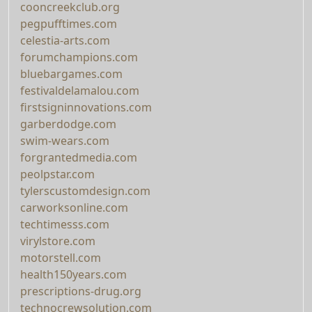
cooncreekclub.org
pegpufftimes.com
celestia-arts.com
forumchampions.com
bluebargames.com
festivaldelamalou.com
firstsigninnovations.com
garberdodge.com
swim-wears.com
forgrantedmedia.com
peolpstar.com
tylerscustomdesign.com
carworksonline.com
techtimesss.com
virylstore.com
motorstell.com
health150years.com
prescriptions-drug.org
technocrewsolution.com