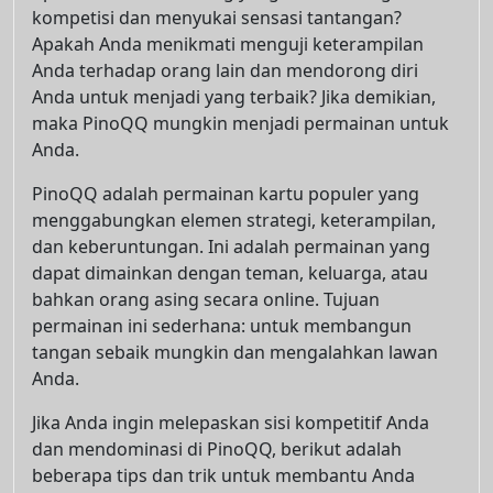
kompetisi dan menyukai sensasi tantangan?
Apakah Anda menikmati menguji keterampilan
Anda terhadap orang lain dan mendorong diri
Anda untuk menjadi yang terbaik? Jika demikian,
maka PinoQQ mungkin menjadi permainan untuk
Anda.
PinoQQ adalah permainan kartu populer yang
menggabungkan elemen strategi, keterampilan,
dan keberuntungan. Ini adalah permainan yang
dapat dimainkan dengan teman, keluarga, atau
bahkan orang asing secara online. Tujuan
permainan ini sederhana: untuk membangun
tangan sebaik mungkin dan mengalahkan lawan
Anda.
Jika Anda ingin melepaskan sisi kompetitif Anda
dan mendominasi di PinoQQ, berikut adalah
beberapa tips dan trik untuk membantu Anda