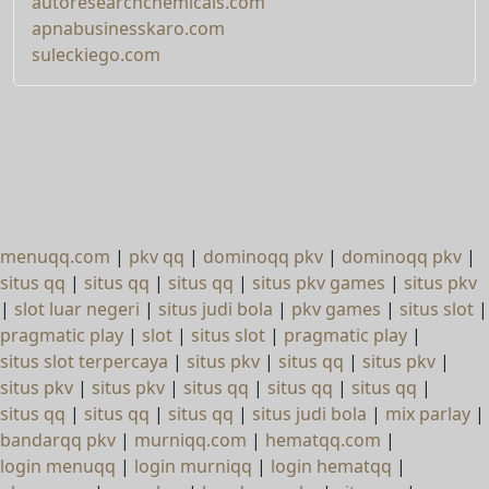
autoresearchchemicals.com
apnabusinesskaro.com
suleckiego.com
menuqq.com
|
pkv qq
|
dominoqq pkv
|
dominoqq pkv
|
situs qq
|
situs qq
|
situs qq
|
situs pkv games
|
situs pkv
|
slot luar negeri
|
situs judi bola
|
pkv games
|
situs slot
|
pragmatic play
|
slot
|
situs slot
|
pragmatic play
|
situs slot terpercaya
|
situs pkv
|
situs qq
|
situs pkv
|
situs pkv
|
situs pkv
|
situs qq
|
situs qq
|
situs qq
|
situs qq
|
situs qq
|
situs qq
|
situs judi bola
|
mix parlay
|
bandarqq pkv
|
murniqq.com
|
hematqq.com
|
login menuqq
|
login murniqq
|
login hematqq
|