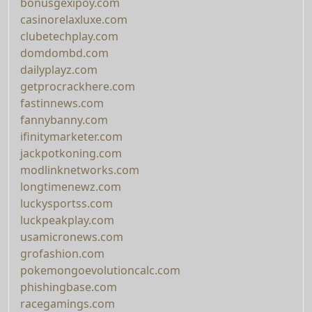
bonusgexipoy.com
casinorelaxluxe.com
clubetechplay.com
domdombd.com
dailyplayz.com
getprocrackhere.com
fastinnews.com
fannybanny.com
ifinitymarketer.com
jackpotkoning.com
modlinknetworks.com
longtimenewz.com
luckysportss.com
luckpeakplay.com
usamicronews.com
grofashion.com
pokemongoevolutioncalc.com
phishingbase.com
racegamings.com