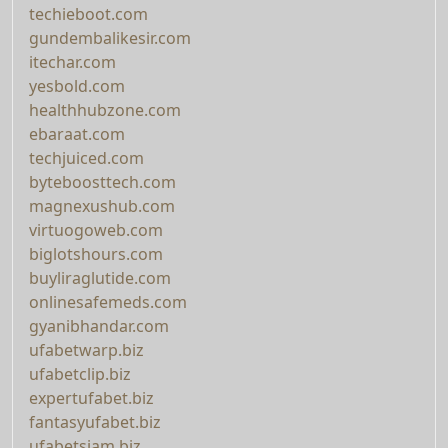
techieboot.com
gundembalikesir.com
itechar.com
yesbold.com
healthhubzone.com
ebaraat.com
techjuiced.com
byteboosttech.com
magnexushub.com
virtuogoweb.com
biglotshours.com
buyliraglutide.com
onlinesafemeds.com
gyanibhandar.com
ufabetwarp.biz
ufabetclip.biz
expertufabet.biz
fantasyufabet.biz
ufabetsiam.biz