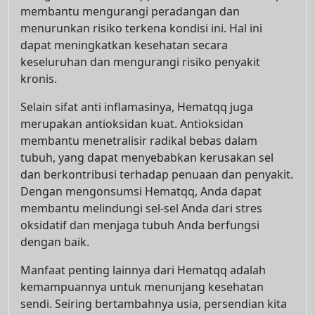
membantu mengurangi peradangan dan
menurunkan risiko terkena kondisi ini. Hal ini
dapat meningkatkan kesehatan secara
keseluruhan dan mengurangi risiko penyakit
kronis.
Selain sifat anti inflamasinya, Hematqq juga
merupakan antioksidan kuat. Antioksidan
membantu menetralisir radikal bebas dalam
tubuh, yang dapat menyebabkan kerusakan sel
dan berkontribusi terhadap penuaan dan penyakit.
Dengan mengonsumsi Hematqq, Anda dapat
membantu melindungi sel-sel Anda dari stres
oksidatif dan menjaga tubuh Anda berfungsi
dengan baik.
Manfaat penting lainnya dari Hematqq adalah
kemampuannya untuk menunjang kesehatan
sendi. Seiring bertambahnya usia, persendian kita