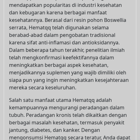
mendapatkan popularitas di industri kesehatan
dan kebugaran karena berbagai manfaat
kesehatannya. Berasal dari resin pohon Boswellia
serrata, Hematqq telah digunakan selama
berabad-abad dalam pengobatan tradisional
karena sifat anti-inflamasi dan antioksidannya.
Dalam beberapa tahun terakhir, penelitian ilmiah
telah mengkonfirmasi keefektifannya dalam
meningkatkan berbagai aspek kesehatan,
menjadikannya suplemen yang wajib dimiliki oleh
siapa pun yang ingin meningkatkan kesejahteraan
mereka secara keseluruhan.
Salah satu manfaat utama Hematqq adalah
kemampuannya mengurangi peradangan dalam
tubuh. Peradangan kronis telah dikaitkan dengan
berbagai masalah kesehatan, termasuk penyakit
jantung, diabetes, dan kanker. Dengan
mengonsumsi Hematqq secara teratur, Anda dapat