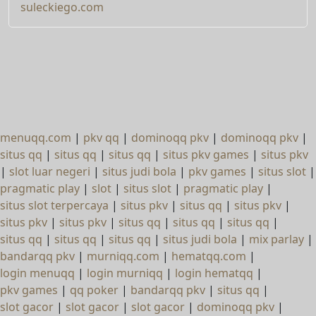
suleckiego.com
menuqq.com
|
pkv qq
|
dominoqq pkv
|
dominoqq pkv
|
situs qq
|
situs qq
|
situs qq
|
situs pkv games
|
situs pkv
|
slot luar negeri
|
situs judi bola
|
pkv games
|
situs slot
|
pragmatic play
|
slot
|
situs slot
|
pragmatic play
|
situs slot terpercaya
|
situs pkv
|
situs qq
|
situs pkv
|
situs pkv
|
situs pkv
|
situs qq
|
situs qq
|
situs qq
|
situs qq
|
situs qq
|
situs qq
|
situs judi bola
|
mix parlay
|
bandarqq pkv
|
murniqq.com
|
hematqq.com
|
login menuqq
|
login murniqq
|
login hematqq
|
pkv games
|
qq poker
|
bandarqq pkv
|
situs qq
|
slot gacor
|
slot gacor
|
slot gacor
|
dominoqq pkv
|