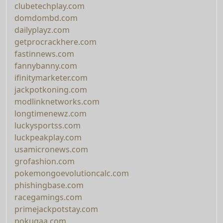
clubetechplay.com
domdombd.com
dailyplayz.com
getprocrackhere.com
fastinnews.com
fannybanny.com
ifinitymarketer.com
jackpotkoning.com
modlinknetworks.com
longtimenewz.com
luckysportss.com
luckpeakplay.com
usamicronews.com
grofashion.com
pokemongoevolutioncalc.com
phishingbase.com
racegamings.com
primejackpotstay.com
pokugaa.com