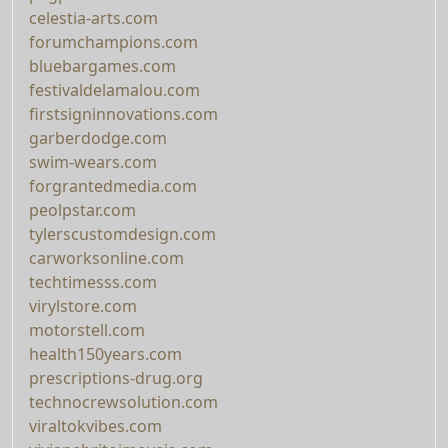
celestia-arts.com
forumchampions.com
bluebargames.com
festivaldelamalou.com
firstsigninnovations.com
garberdodge.com
swim-wears.com
forgrantedmedia.com
peolpstar.com
tylerscustomdesign.com
carworksonline.com
techtimesss.com
virylstore.com
motorstell.com
health150years.com
prescriptions-drug.org
technocrewsolution.com
viraltokvibes.com