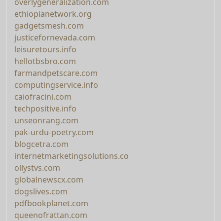
overlygeneralization.com
ethiopianetwork.org
gadgetsmesh.com
justicefornevada.com
leisuretours.info
hellotbsbro.com
farmandpetscare.com
computingservice.info
caiofracini.com
techpositive.info
unseonrang.com
pak-urdu-poetry.com
blogcetra.com
internetmarketingsolutions.co
ollystvs.com
globalnewscx.com
dogslives.com
pdfbookplanet.com
queenofrattan.com