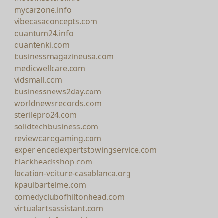
mycarzone.info
vibecasaconcepts.com
quantum24.info
quantenki.com
businessmagazineusa.com
medicwellcare.com
vidsmall.com
businessnews2day.com
worldnewsrecords.com
sterilepro24.com
solidtechbusiness.com
reviewcardgaming.com
experiencedexpertstowingservice.com
blackheadsshop.com
location-voiture-casablanca.org
kpaulbartelme.com
comedyclubofhiltonhead.com
virtualartsassistant.com