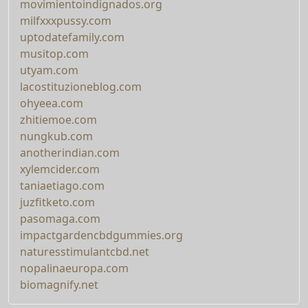
movimientoindignados.org
milfxxxpussy.com
uptodatefamily.com
musitop.com
utyam.com
lacostituzioneblog.com
ohyeea.com
zhitiemoe.com
nungkub.com
anotherindian.com
xylemcider.com
taniaetiago.com
juzfitketo.com
pasomaga.com
impactgardencbdgummies.org
naturesstimulantcbd.net
nopalinaeuropa.com
biomagnify.net