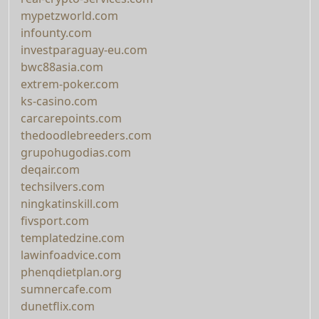
mypetzworld.com
infounty.com
investparaguay-eu.com
bwc88asia.com
extrem-poker.com
ks-casino.com
carcarepoints.com
thedoodlebreeders.com
grupohugodias.com
deqair.com
techsilvers.com
ningkatinskill.com
fivsport.com
templatedzine.com
lawinfoadvice.com
phenqdietplan.org
sumnercafe.com
dunetflix.com