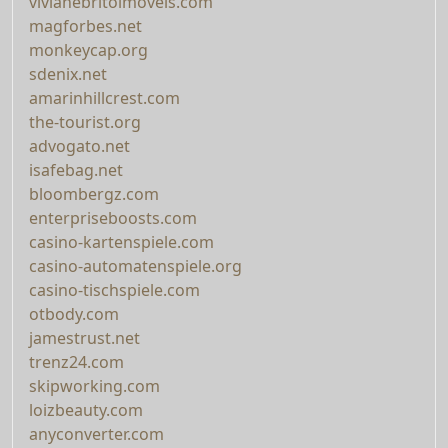
vivianebritoimoveis.com
magforbes.net
monkeycap.org
sdenix.net
amarinhillcrest.com
the-tourist.org
advogato.net
isafebag.net
bloombergz.com
enterpriseboosts.com
casino-kartenspiele.com
casino-automatenspiele.org
casino-tischspiele.com
otbody.com
jamestrust.net
trenz24.com
skipworking.com
loizbeauty.com
anyconverter.com