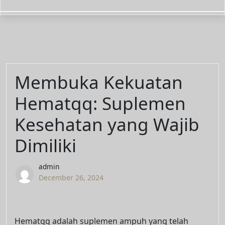
Membuka Kekuatan
Hematqq: Suplemen
Kesehatan yang Wajib
Dimiliki
admin
December 26, 2024
Hematqq adalah suplemen ampuh yang telah