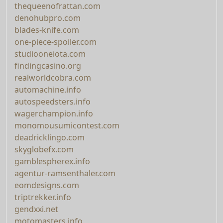
thequeenofrattan.com
denohubpro.com
blades-knife.com
one-piece-spoiler.com
studiooneiota.com
findingcasino.org
realworldcobra.com
automachine.info
autospeedsters.info
wagerchampion.info
monomousumicontest.com
deadricklingo.com
skyglobefx.com
gamblespherex.info
agentur-ramsenthaler.com
eomdesigns.com
triptrekker.info
gendxxi.net
motomasters.info